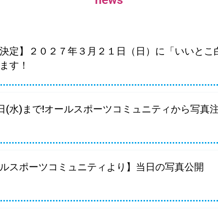
ペ
ペ
ペ
ペ
ー
ー
ー
ー
ジ
ジ
ジ
ジ
決定】２０２７年３月２１日（日）に「いいとこ
ます！
3日(水)まで!オールスポーツコミュニティから写真
ルスポーツコミュニティより】当日の写真公開