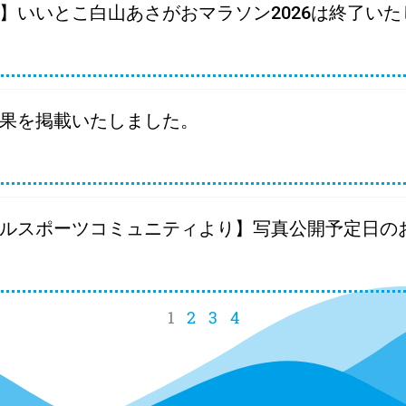
】いいとこ白山あさがおマラソン2026は終了い
果を掲載いたしました。
ルスポーツコミュニティより】写真公開予定日の
1
2
3
4