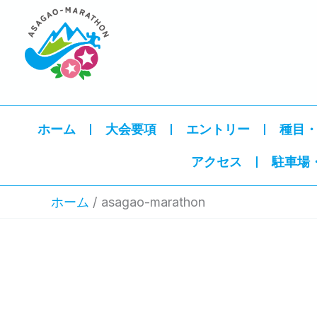
内
容
を
ス
キ
ッ
ホーム
大会要項
エントリー
種目
プ
アクセス
駐車場
ホーム
asagao-marathon