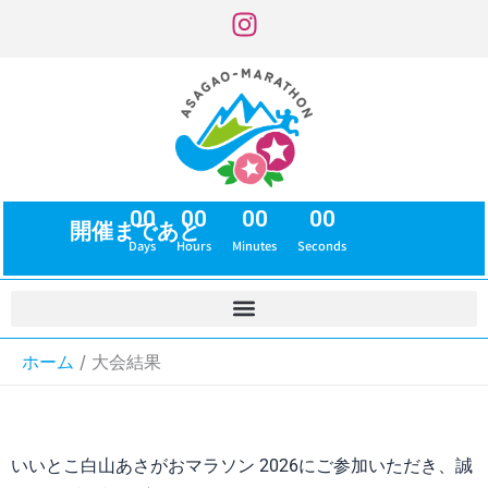
内
容
を
ス
キ
ッ
プ
00
00
00
00
開催まであと
Days
Hours
Minutes
Seconds
ホーム
大会結果
いいとこ白山あさがおマラソン 2026にご参加いただき、誠